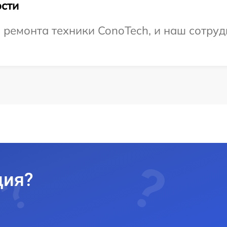
сти
емонта техники ConoTech, и наш сотрудн
ция?