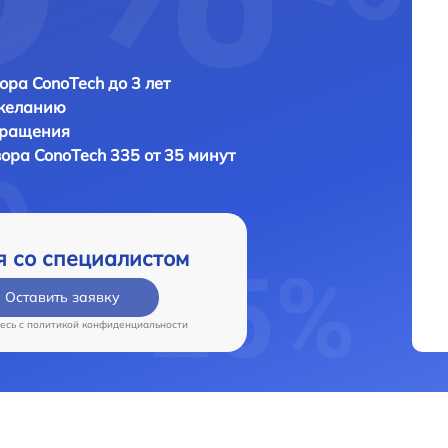
ора ConoTech до 3 лет
 желанию
бращения
зора
ConoTech 335 от 35 минут
я со специалистом
Оставить заявку
есь c
политикой конфиденциальности