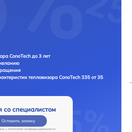
ора ConoTech до 3 лет
 желанию
бращения
рактеристик тепловизора
ConoTech 335 от 35
я со специалистом
Оставить заявку
есь c
политикой конфиденциальности