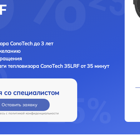
F
ора ConoTech до 3 лет
 желанию
бращения
аги тепловизора
ConoTech 35LRF от 35 минут
я со специалистом
Оставить заявку
есь c
политикой конфиденциальности