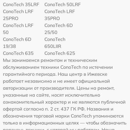
ConoTech 35LRF
ConoTech 50LRF
ConoTech LRF
ConoTech LRF
25PRO
35PRO
ConoTech LRF
ConoTech 6D
50
25/50
ConoTech 6D
ConoTech
19/38
650LIIR
ConoTech 635
ConoTech 625
Мы занимаемся ремонтом и техническим
обслуживанием техники ConoTech по истечении
гарантийного периода. Наш центр в Ижевске
работает независимо и не имеет официальной
авторизации от производителя. Цены на ремонт,
указанные на сайте, носят исключительно
ознакомительный характер и не являются публичной
офертой согласно п. 2 ст. 437 ГК РФ. Названия и
обозначения торговой марки ConoTech упоминаются
только в информационных целях — чтобы обозначить
перечень техники, с которой мы работаем. Наша